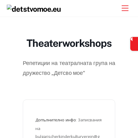
Skip
Men
to
content
Theaterworkshops
Репетиции на театралната група на
дружество „Детсво мое“
Допълнително инфо:
Записвания 
на 
bulgarischerkinderkulturverein@g