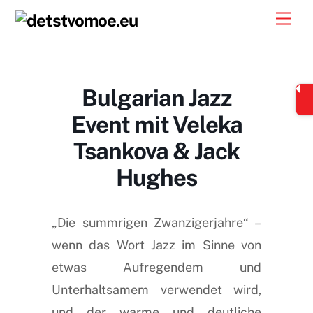
Skip
Men
to
content
Bulgarian Jazz
Event mit Veleka
Tsankova & Jack
Hughes
„Die summrigen Zwanzigerjahre“ –
wenn das Wort Jazz im Sinne von
etwas Aufregendem und
Unterhaltsamem verwendet wird,
und der warme und deutliche