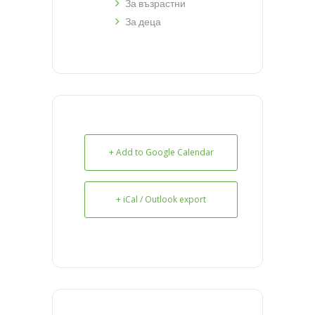
За възрастни
За деца
+ Add to Google Calendar
+ iCal / Outlook export