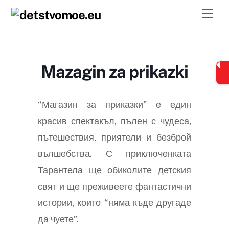
Skip
Men
to
content
Mazagin za prikazki
“Магазин за приказки” е един
красив спектакъл, пълен с чудеса,
пътешествия, приятели и безброй
вълшебства. С приключенката
Тарантела ще обиколите детския
свят и ще преживеете фантастични
истории, които “няма къде другаде
да чуете”.