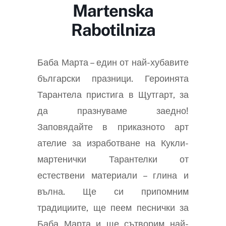
Martenska
Rabotilniza
Баба Марта – един от най-хубавите
български празници. Героинята
Тарантела пристига в Щутгарт, за
да празнуваме заедно!
Заповядайте в приказното арт
ателие за изработване на Кукли-
мартенички Тарантелки от
естествени материали – глина и
вълна. Ще си припомним
традициите, ще пеем песнички за
Баба Марта и ще сътворим най-