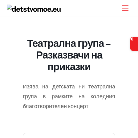
Skip
Men
to
content
Театрална група –
Разказвачи на
приказки
Изява на детската ни театрална
група в рамките на коледния
благотворителен концерт